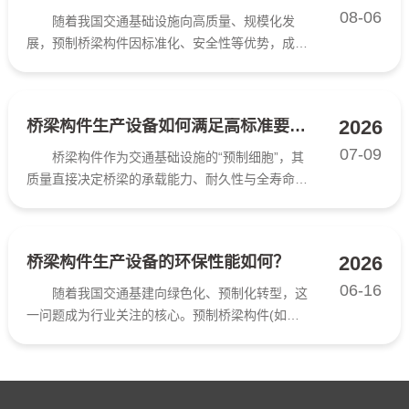
08-06
随着我国交通基础设施向高质量、规模化发
展，预制桥梁构件因标准化、安全性等优势，成为
工程建设的核心组件。桥梁构件生产设备的效率，
直接决定构件供应能力、项目工期及基建成本，系
统性提升设备效率，是预制构件企业的核心课
2026
桥梁构件生产设备如何满足高标准要求？
题。 智能化赋能设备全生...
07-09
桥梁构件作为交通基础设施的“预制细胞”，其
质量直接决定桥梁的承载能力、耐久性与全寿命安
全，高标准的生产设备是实现桥梁构件高品质的核
心支撑。当前，桥梁构件生产设备需从精度控制、
工艺适配、智能管控、绿色安全等维度，全面匹配
2026
桥梁构件生产设备的环保性能如何？
桥梁工程的严苛要求...
06-16
随着我国交通基建向绿色化、预制化转型，这
一问题成为行业关注的核心。预制桥梁构件(如箱
梁、T梁、管桩等)的生产涵盖钢筋加工、混凝土制
备、预制养护等全流程，对应的专业设备通过技术
迭代，已实现环保性能的跨越式升级。 混凝土
搅拌设备是桥梁构件...