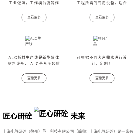
工业做法，工作模台流转作
工程所需的专用设备，适合
业，实现住宅预制构件批量
批量生产路桥构件，如箱
生产，将传统现浇工地大量
梁、盖梁、节段梁、T型梁等
查看更多
查看更多
立体分散的工作，转移至工
各种规格路桥预制构件。
厂，大幅提高了功效，同时
大量节省人工。
ALC生产线
模具产品
ALC板材生产线是新型墙体
可根据不同客户需求进行设
材料设备， ALC是蒸压轻质
计、定制！
混凝土的简称，是蒸压加气
混凝土（ALC）的一种。其
查看更多
查看更多
产品可应用于多种建筑工程
中用作内外墙板、屋面板等
使用。
匠心研砼
未来
上海电气研砼（徐州）重工科技有限公司（简称：上海电气研砼）是一家有